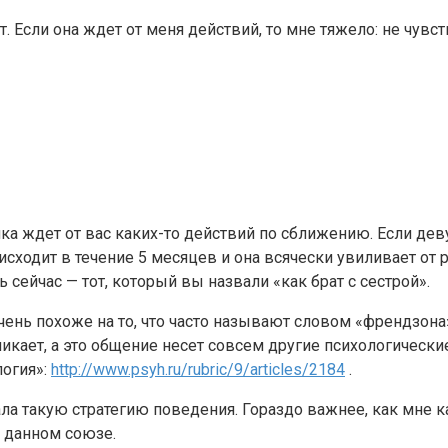
 Если она ждет от меня действий, то мне тяжело: не чувств
ушка ждет от вас каких-то действий по сближению. Если д
роисходит в течение 5 месяцев и она всячески увиливает от
ь сейчас — тот, который вы назвали «как брат с сестрой».
чень похоже на то, что часто называют словом «френдзон
ает, а это общение несет совсем другие психологические
логия»:
http://www.psyh.ru/rubric/9/articles/2184
.
 такую стратегию поведения. Гораздо важнее, как мне каже
 данном союзе.