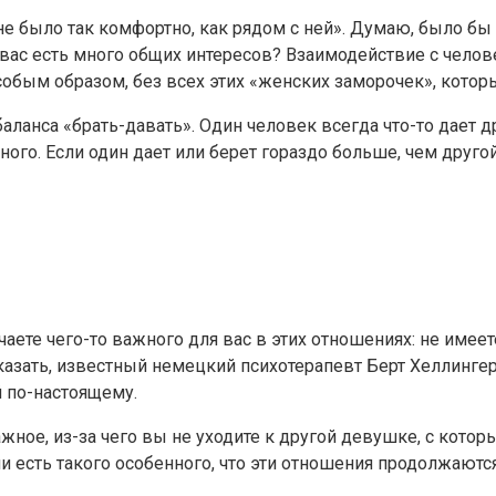
е было так комфортно, как рядом с ней». Думаю, было бы п
 вас есть много общих интересов? Взаимодействие с челов
особым образом, без всех этих «женских заморочек», кот
анса «брать-давать». Один человек всегда что-то дает дру
ного. Если один дает или берет гораздо больше, чем друг
учаете чего-то важного для вас в этих отношениях: не име
сказать, известный немецкий психотерапевт Берт Хеллинге
й по-настоящему.
ное, из-за чего вы не уходите к другой девушке, с который
 есть такого особенного, что эти отношения продолжаются,