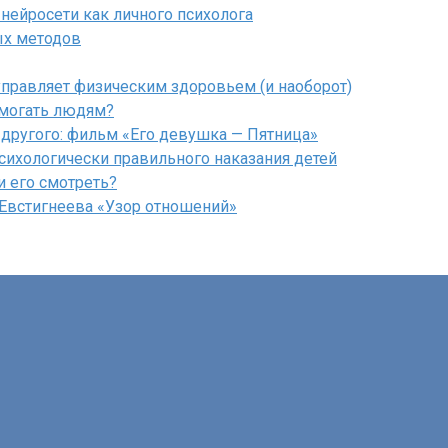
нейросети как личного психолога
ых методов
управляет физическим здоровьем (и наоборот)
помогать людям?
другого: фильм «Его девушка — Пятница»
психологически правильного наказания детей
и его смотреть?
-Евстигнеева «Узор отношений»