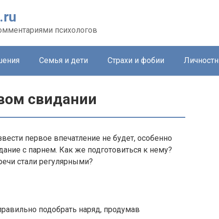
.ru
комментариями психологов
шения
Семья и дети
Страхи и фобии
Личностн
рвом свидании
звести первое впечатление не будет, особенно
дание с парнем. Как же подготовиться к нему?
тречи стали регулярными?
правильно подобрать наряд, продумав