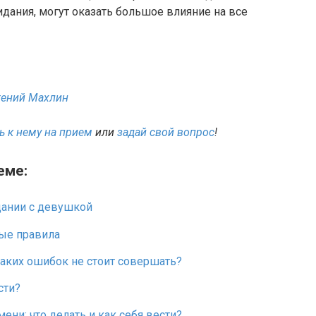
дания, могут оказать большое влияние на все
гений Махлин
 к нему на прием
или
задай свой вопрос
!
еме:
дании с девушкой
ные правила
каких ошибок не стоит совершать?
сти?
ени: что делать и как себя вести?