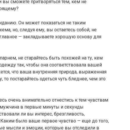
и вы сможете притворяться тем, кем не
тоящему?
виданию. Он может показаться не таким
ма, но, следуя ему, вы остаетесь собой, не
е главное — закладываете хорошую основу для
парнем, не старайтесь быть похожей на ту, кем
 одежду так, чтобы она соответствовала вашей
ется, что ваша внутренняя природа, выраженная
 то постарайтесь одеться чуть бледнее, чем это
тесь очень внимательно отнестись к тем чувствам
т мужчина в первые минуты и секунды
ствовали ли вы интерес, брезгливость,
? Каким было ваше первое чувство — еще до того,
вые мысли и эмоции, которые вы отследили в