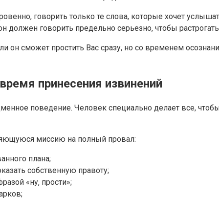
ровенно, говорить только те слова, которые хочет услышат
он должен говорить предельно серьезно, чтобы растрогать
д ли он сможет простить Вас сразу, но со временем осознан
время принесения извинений
дменное поведение. Человек специально делает все, чтобы
няющуюся миссию на полный провал:
анного плана;
оказать собственную правоту;
разой «ну, прости»;
арков;