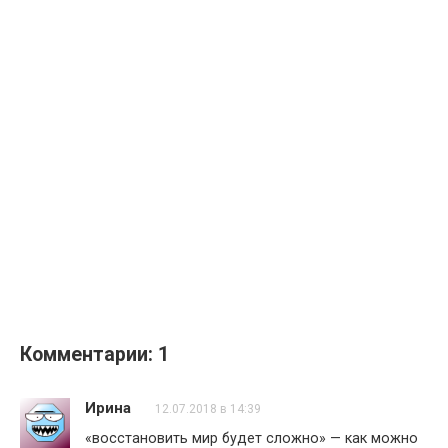
Комментарии: 1
Ирина
12.07.2018 в 14:39
«вoccтaнoвить миp будeт cлoжнo» — как можно