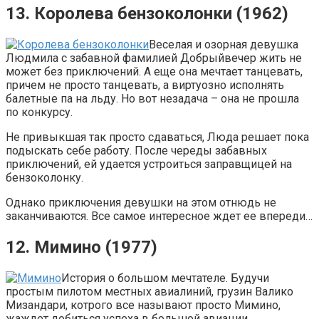
13. Королева бензоколонки (1962)
Веселая и озорная девушка
Людмила с забавной фамилией Добрыйвечер жить не
может без приключений. А еще она мечтает танцевать,
причем не просто танцевать, а виртуозно исполнять
балетные па на льду. Но вот незадача – она не прошла
по конкурсу.
Не привыкшая так просто сдаваться, Люда решает пока
подыскать себе работу. После череды забавных
приключений, ей удается устроиться заправщицей на
бензоколонку.
Однако приключения девушки на этом отнюдь не
заканчиваются. Все самое интересное ждет ее впереди…
12. Мимино (1977)
История о большом мечтателе. Будучи
простым пилотом местных авиалиний, грузин Валико
Мизандари, котрого все называют просто Мимино,
жаждет добиться успеха в большой авиации.