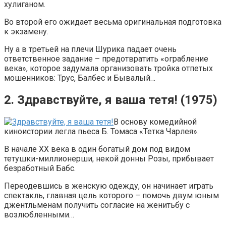
хулиганом.
Во второй его ожидает весьма оригинальная подготовка
к экзамену.
Ну а в третьей на плечи Шурика падает очень
ответственное задание – предотвратить «ограбление
века», которое задумала организовать тройка отпетых
мошенников: Трус, Балбес и Бывалый…
2. Здравствуйте, я ваша тетя! (1975)
В основу комедийной
киноистории легла пьеса Б. Томаса «Тетка Чарлея».
В начале ХХ века в один богатый дом под видом
тетушки-миллионерши, некой донны Розы, прибывает
безработный Бабс.
Переодевшись в женскую одежду, он начинает играть
спектакль, главная цель которого – помочь двум юным
джентльменам получить согласие на женитьбу с
возлюбленными…