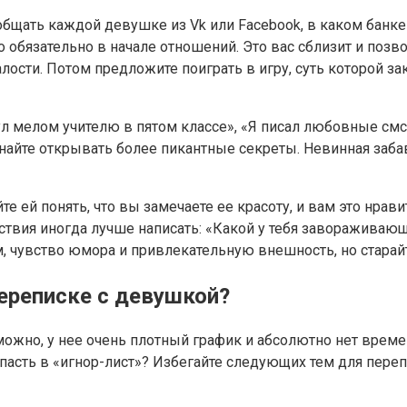
общать каждой девушке из Vk или Facebook, в каком банке
обязательно в начале отношений. Это вас сблизит и позво
лости. Потом предложите поиграть в игру, суть которой за
тул мелом учителю в пятом классе», «Я писал любовные смс
чинайте открывать более пикантные секреты. Невинная заб
 ей понять, что вы замечаете ее красоту, и вам это нравит
ствия иногда лучше написать: «Какой у тебя завораживающи
м, чувство юмора и привлекательную внешность, но стара
переписке с девушкой?
но, у нее очень плотный график и абсолютно нет времени 
опасть в «игнор-лист»? Избегайте следующих тем для пере