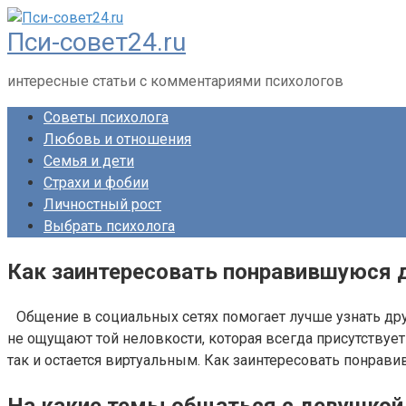
Перейти
Пси-совет24.ru
к
контенту
интересные статьи с комментариями психологов
Советы психолога
Любовь и отношения
Семья и дети
Страхи и фобии
Личностный рост
Выбрать психолога
Как заинтересовать понравившуюся 
Общение в социальных сетях помогает лучше узнать друг
не ощущают той неловкости, которая всегда присутствует 
так и остается виртуальным. Как заинтересовать понрав
На какие темы общаться с девушкой 