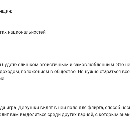
нщин;
их национальностей;
будете слишком эгоистичным и самовлюбленным. Это не од
 доходом, положением в обществе. Не нужно стараться вс
ие.
да игра. Девушки видят в ней поле для флирта, способ нес
т вам выделиться среди других парней, с которым знако