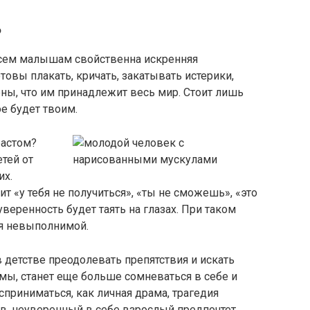
?
Всем малышам свойственна искренняя
товы плакать, кричать, закатывать истерики,
ены, что им принадлежит весь мир. Стоит лишь
е будет твоим.
растом?
тей от
их.
т «у тебя не получиться», «ты не сможешь», «это
уверенность будет таять на глазах. При таком
ся невыполнимой.
 детстве преодолевать препятствия и искать
мы, станет еще больше сомневаться в себе и
сприниматься, как личная драма, трагедия
ов, неуверенный в себе взрослый предпочтет