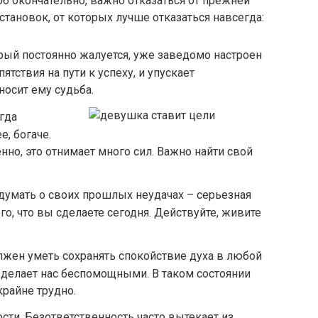
об окончательно, важно отказаться от прежней
становок, от которых лучше отказаться навсегда:
орый постоянно жалуется, уже заведомо настроен
ятствия на пути к успеху, и упускает
осит ему судьба.
гда
е, богаче.
но, это отнимает много сил. Важно найти свой
думать о своих прошлых неудачах – серьезная
го, что вы сделаете сегодня. Действуйте, живите
жен уметь сохранять спокойствие духа в любой
е делает нас беспомощными. В таком состоянии
райне трудно.
ти. Безответственность часто вытекает из