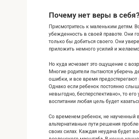
Почему нет веры в себя
Присмотритесь к маленьким детям. 
убежденность в своей правоте. Они го
только бы добиться своего. Они увер
приложить немного усилий и желаемо
Но куда исчезает это ощущение с воз
Многие родители пытаются уберечь де
ошибки, и все время предостерегают 
Однако если ребенок постоянно слыши
невыгодно, бесперспективно», то его 
воспитании любая цель будет казать
Со временем ребенок, не наученный в
альтернативные пути решения пробле
своих силах. Каждая неудача будет во
вселенского масштаба. В конце конц